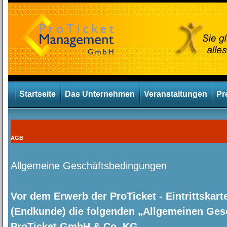
Startseite
Das Unternehmen
Veranstaltungen
Pr
AGB
Allgemeine Geschäftsbedingungen
Vor dem Erwerb der ProTicket - Eintrittskart
(Endkunde) die folgenden „Allgemeinen Ge
ProTicket GmbH & Co. KG.