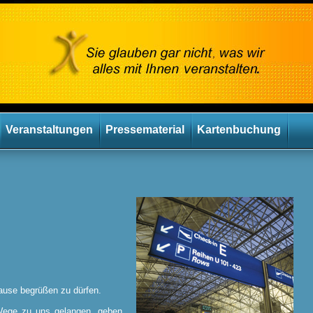
Veranstaltungen
Pressematerial
Kartenbuchung
ause begrüßen zu dürfen.
Wege zu uns gelangen, geben