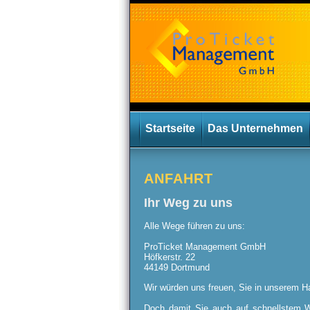
Startseite
Das Unternehmen
ANFAHRT
Ihr Weg zu uns
Alle Wege führen zu uns:
ProTicket Management GmbH
Höfkerstr. 22
44149 Dortmund
Wir würden uns freuen, Sie in unserem H
Doch damit Sie auch auf schnellstem 